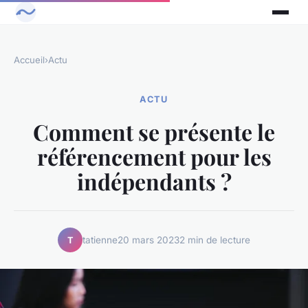
Accueil
›
Actu
ACTU
Comment se présente le
référencement pour les
indépendants ?
tatienne
20 mars 2023
2 min de lecture
T